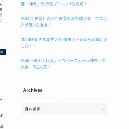
部 神奈川県予選ブロック1位通過！
て
連
四
第81回 神奈川県少年教育親善野球大会 ブロッ
ジ
ク予選1位通過！
2026鎌倉学童夏季大会 優勝！三連覇を達成しま
した！！
募集
第50回親子ふれあいトスベースボール神奈川県
大会 3位入賞！
Archives
ご
Archives
スボ
【募