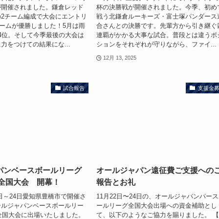
が開催されました。鎌倉レッド
杯の決勝戦が開催されました。今季、初め
2チーム編成で大会にエントリ
戦う北鎌倉ルーキーズ・富士塚パンダース
ームが優勝しました！5月は雨
合さんとの決勝です。先輩方から引き継ぐ
4位。そして今季最後の大会は
連覇がかかる大事な試合。普段とは違うポ
力をつけての結果にな...
ションをそれぞれが守りながら、ファイ...
12月 13, 2025
試合報告
支援金
パンベースボールリーグ
オールジャパン遠征費ご支援への
5全国大会 開幕！
報告とお礼
22日～24日愛知県豊橋市で開催さ
11月22日〜24日の、オールジャパンパー
ールジャパンベースボールリー
ールリーグ全国大会出場への資金補助とし
5全国大会に出場いたしました。
て、以下のようなご協力を賜りました。 