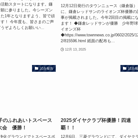
の活動スタートになります。鎌
12月12日発行のタウンニュース（鎌倉版）
祈願に参りました。今シーズン
に、鎌倉レッドサンのライオンズ杯優勝の
た1年となりますよう、皆で頑
事が掲載されました。今年2回目の掲載に
す！ 今年度も、皆さまのご声
ます！ ◆鎌倉レッドサンが優勝 少年野
うぞよろしくお願いい...
イオンズ杯
◆https://www.townnews.co.jp/0602/2025/1
2/815596.html 紙面の配布も...
12月 13, 2025
試合報告
試合
と子のふれあいトスベース
2025ダイヤクラブ杯優勝！四連
大会 優勝！
覇！！
崎浄化グラウンドでトスベースボ
12月6日、三菱グラウンドにて、ダイヤク