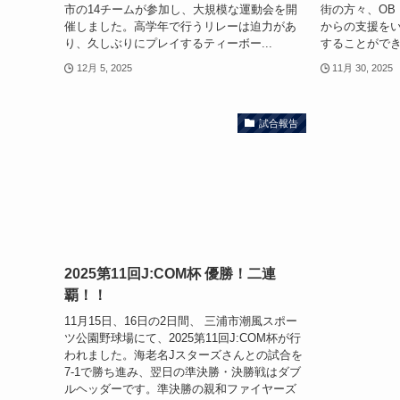
市の14チームが参加し、大規模な運動会を開
街の方々、OB
催しました。高学年で行うリレーは迫力があ
からの支援を
り、久しぶりにプレイするティーボー...
することができ
12月 5, 2025
11月 30, 2025
試合報告
2025第11回J:COM杯 優勝！二連
覇！！
11月15日、16日の2日間、 三浦市潮風スポー
ツ公園野球場にて、2025第11回J:COM杯が行
われました。海老名Jスターズさんとの試合を
7-1で勝ち進み、翌日の準決勝・決勝戦はダブ
ルヘッダーです。準決勝の親和ファイヤーズ