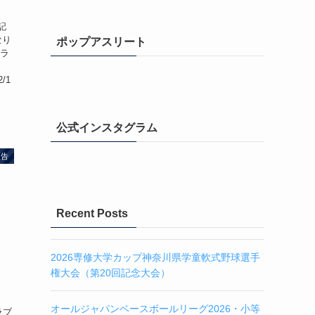
記
なり
ポップアスリート
球ラ
2/1
公式インスタグラム
報告
Recent Posts
2026専修大学カップ神奈川県学童軟式野球選手
権大会（第20回記念大会）
オールジャパンベースボールリーグ2026・小等
ラブ