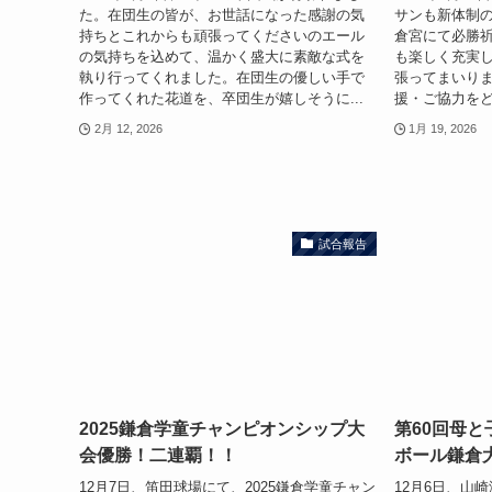
た。在団生の皆が、お世話になった感謝の気
サンも新体制
持ちとこれからも頑張ってくださいのエール
倉宮にて必勝
の気持ちを込めて、温かく盛大に素敵な式を
も楽しく充実し
執り行ってくれました。在団生の優しい手で
張ってまいりま
作ってくれた花道を、卒団生が嬉しそうに...
援・ご協力をど
2月 12, 2026
1月 19, 2026
試合報告
2025鎌倉学童チャンピオンシップ大
第60回母
会優勝！二連覇！！
ボール鎌倉
12月7日、笛田球場にて、2025鎌倉学童チャン
12月6日、山