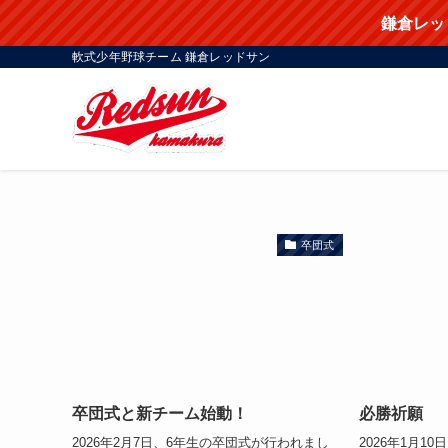
鎌倉レッ
軟式少年野球チーム 鎌倉レッドサン
卒団式
卒団式と新チーム始動！
必勝祈願
2026年2月7日、6年生の卒団式が行われまし
2026年1月