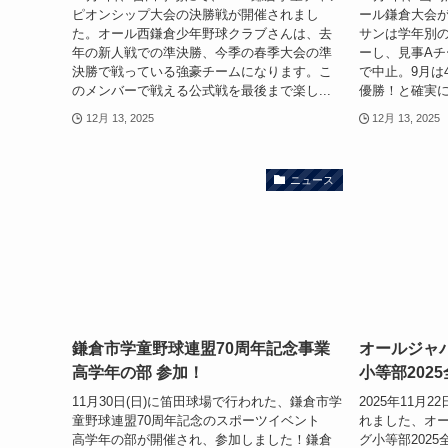
ピオンシップ大会の決勝戦が開催されまし
ール鎌倉大会
た。オール西鎌倉少年野球クラブさんは、去
サンは学年別の
年の新人戦での準決勝、今季の春季大会の準
ーし、見事Aチ
決勝で戦っている強豪チームになります。こ
で中止。9月は
のメンバーで戦える公式戦を最後まで楽し...
優勝！と確実に
12月 13, 2025
12月 13, 2025
ニュース
鎌倉市学童野球連盟70周年記念事業
オールジャ
高学年の部 参加！
小等部202
11月30日(日)に笛田球場で行われた、鎌倉市学
2025年11月
童野球連盟70周年記念のスポーツイベント
れました、オ
高学年の部が開催され、参加しました！鎌倉
グ小等部202