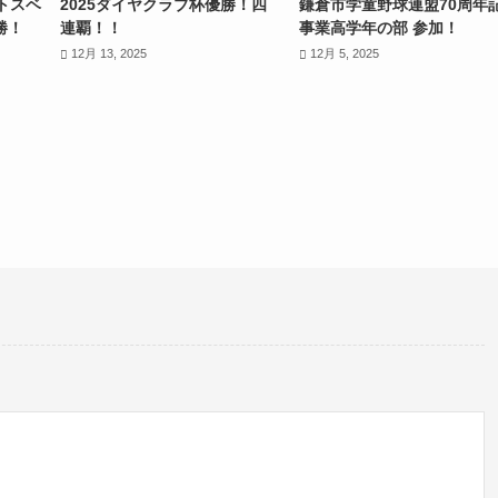
トスベ
2025ダイヤクラブ杯優勝！四
鎌倉市学童野球連盟70周年
勝！
連覇！！
事業高学年の部 参加！
12月 13, 2025
12月 5, 2025