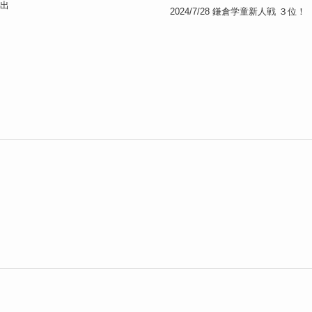
ト出
2024/7/28 鎌倉学童新人戦 ３位！