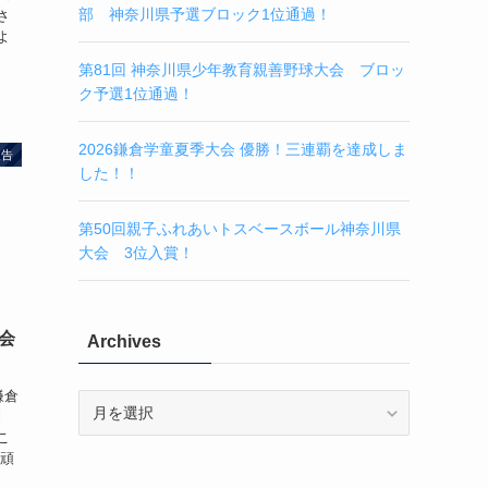
部 神奈川県予選ブロック1位通過！
さ
よ
第81回 神奈川県少年教育親善野球大会 ブロッ
ク予選1位通過！
2026鎌倉学童夏季大会 優勝！三連覇を達成しま
報告
した！！
第50回親子ふれあいトスベースボール神奈川県
大会 3位入賞！
大会
Archives
鎌倉
Archives
利
こ
で頑