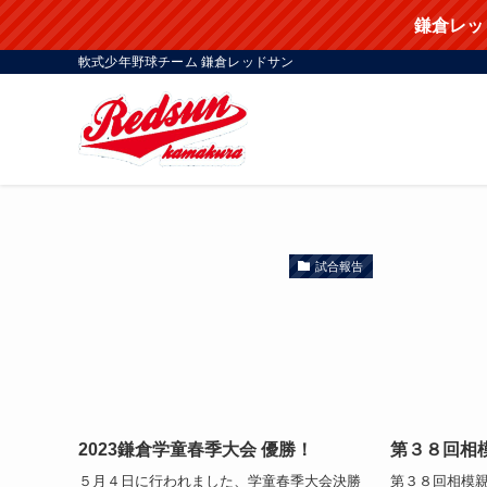
鎌倉レッ
軟式少年野球チーム 鎌倉レッドサン
試合報告
2023鎌倉学童春季大会 優勝！
第３８回相
５月４日に行われました、学童春季大会決勝
第３８回相模