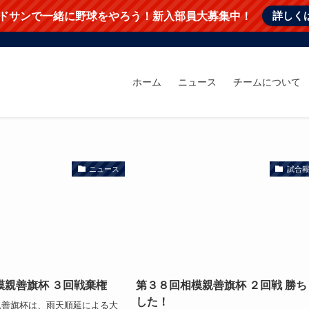
詳しく
ドサンで一緒に野球をやろう！新入部員大募集中！
ホーム
ニュース
チームについて
ニュース
試合
模親善旗杯 ３回戦棄権
第３８回相模親善旗杯 ２回戦 勝ち
した！
親善旗杯は、雨天順延による大