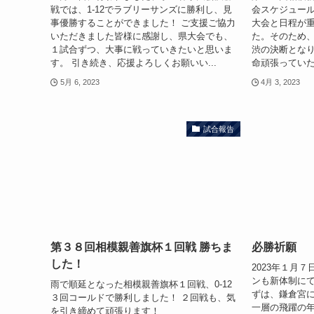
戦では、1-12でラブリーサンズに勝利し、見
会スケジュー
事優勝することができました！ ご支援ご協力
大会と日程が
いただきました皆様に感謝し、県大会でも、
た。そのため
１試合ずつ、大事に戦っていきたいと思いま
渋の決断となり
す。 引き続き、応援よろしくお願いい...
命頑張っていた
5月 6, 2023
4月 3, 2023
試合報告
第３８回相模親善旗杯１回戦 勝ちま
必勝祈願
した！
2023年１月
ンも新体制にて
雨で順延となった相模親善旗杯１回戦、0-12
ずは、鎌倉宮に
３回コールドで勝利しました！ ２回戦も、気
一層の飛躍の
を引き締めて頑張ります！