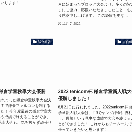
まいります！
月に始まったブロック大会より、多くの皆
まにご協力、応援いただきましたこと、心
り感謝申し上げます。 この経験を更な...
11月 7, 2022
試合報告
試合
 鎌倉学童秋季大会優勝
2022 tenicom杯 鎌倉学童新人戦
優勝しました！
行われました鎌倉学童秋季大会決
－７で鎌倉ファルコンを制する
8月21日に行われました、2022tenicom杯 
た！ 今年度最後の鎌倉学童大
学童新人戦大会は、2-9でヤング鎌倉に勝
いう成績で終えることができ、
し、優勝という見事な成績で大会を終える
県南大会も、気を抜かず頑張り
とができました！ これからもチーム一丸
張っていきたいと思います！