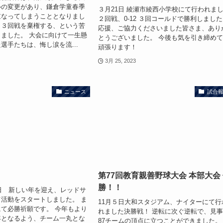
ルの変更があり、鎌倉学童春季
３月21日 綾瀬市綾西小学校にて行われま
重なってしまうこととなりまし
２回戦、0-12 ３回コールドで勝利しまし
、３回戦を棄権する、という苦
応援、ご協力くださいました皆さま、あり
ました。 大会に向けて一生懸
とうございました。 今後も気を引き締め
選手たちは、悔し涙を流...
頑張ります！
3月 25, 2023
ニュース
試合
第77回教育親善野球大会 本部大会
勝！！
７日 新しい年を迎え、レッドサ
活動をスタートしました。 ま
11月５日大和スタジアム、ナイターにて行
て必勝祈願です。 今年もより
れました決勝戦！ 逆転に次ぐ逆転で、見
年となるよう、チーム一丸とな
87チームの頂点に立つことができました。