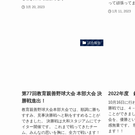
って頑張って
3月 20, 2023
1月 11, 2023
試合報告
第77回教育親善野球大会 本部大会 決
2022年度
勝戦進出！
10月16日に
勝戦では、４
教育親善野球大会本部大会では、順調に勝ち
ことができまし
すすみ、見事決勝戦へと駒をすすめることが
会を、優勝と
できました。 決勝戦は大和スタジアムにてナ
感無量です。 
イター開催です。 これまで戦ってきたチー
ます！！
ム、みんなの思いを胸に、全力で戦います！