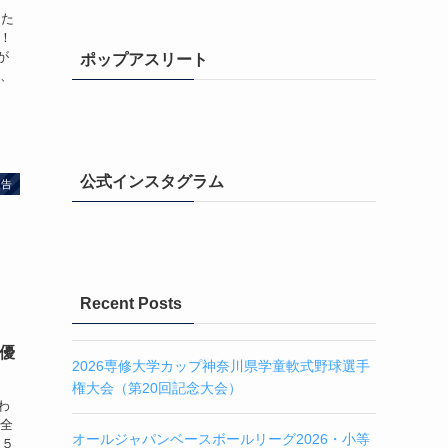
した
た！
が
ポップアスリート
て、
公式インスタグラム
報告
Recent Posts
 優
2026専修大学カップ神奈川県学童軟式野球選手
権大会（第20回記念大会）
わ
事全
オールジャパンベースボールリーグ2026・小等
 ５