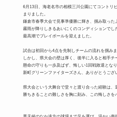
6月13日、海老名市の相模三川公園にてコントリビ
まりました。

鎌倉市春季大会で見事準優勝に輝き、掴み取った上
霧雨が降りしきるあいにくのコンディションでし
最高潮でプレイボールを迎えました。

試合は初回から4点を先制しチームの流れを掴みま
しかし、県大会の壁は厚く、後半に入ると相手チー
懸命の守りも一歩及ばず、悔しい1回戦敗退となり
新町グリーンファイターズさん、ありがとうござい
県大会という大舞台で堂々と渡り合った経験は、選
勝ちきることの難しさを胸に刻み、この悔しさを
悪天候のなか遠方の球場まで足を運び、温かい声