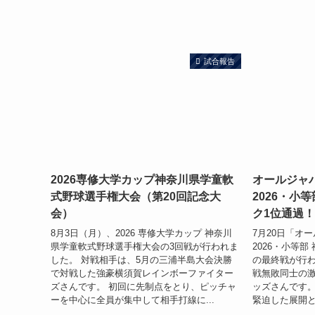
試合報告
2026専修大学カップ神奈川県学童軟
オールジャ
式野球選手権大会（第20回記念大
2026・小
会）
ク1位通過！
8月3日（月）、2026 専修大学カップ 神奈川
7月20日「オ
県学童軟式野球選手権大会の3回戦が行われま
2026・小等
した。 対戦相手は、5月の三浦半島大会決勝
の最終戦が行わ
で対戦した強豪横須賀レインボーファイター
戦無敗同士の
ズさんです。 初回に先制点をとり、ピッチャ
ッズさんです。
ーを中心に全員が集中して相手打線に...
緊迫した展開と