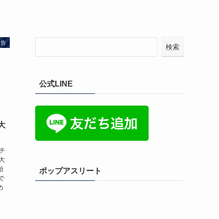
報告
検索
公式LINE
大
チ
大
始
ポップアスリート
で
め