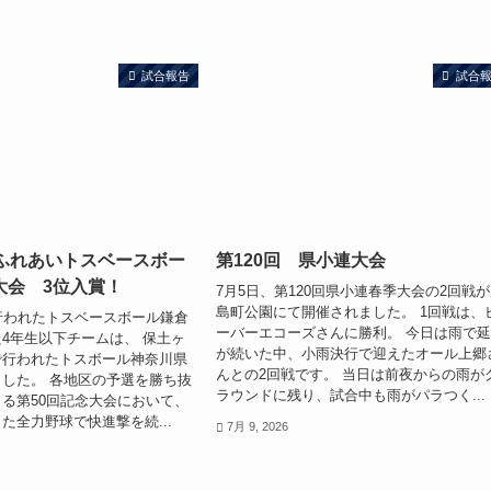
試合報告
試合
子ふれあいトスベースボー
第120回 県小連大会
大会 3位入賞！
7月5日、第120回県小連春季大会の2回戦
島町公園にて開催されました。 1回戦は、
行われたトスベースボール鎌倉
ーバーエコーズさんに勝利。 今日は雨で
4年生以下チームは、 保土ヶ
が続いた中、小雨決行で迎えたオール上郷
で行われたトスボール神奈川県
んとの2回戦です。 当日は前夜からの雨が
した。 各地区の予選を勝ち抜
ラウンドに残り、試合中も雨がパラつく...
る第50回記念大会において、
た全力野球で快進撃を続...
7月 9, 2026