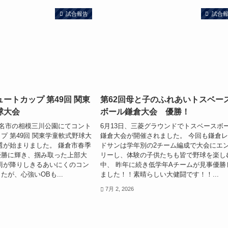
試合報告
試合
ートカップ 第49回 関東
第62回母と子のふれあいトスベー
球大会
ボール鎌倉大会 優勝！
老名市の相模三川公園にてコント
6月13日、三菱グラウンドでトスベースボ
プ 第49回 関東学童軟式野球大
鎌倉大会が開催されました。 今回も鎌倉
選が始まりました。 鎌倉市春季
ドサンは学年別の2チーム編成で大会にエ
優勝に輝き、掴み取った上部大
リーし、体験の子供たちも皆で野球を楽し
雨が降りしきるあいにくのコン
中、 昨年に続き低学年Aチームが見事優勝
たが、心強いOBも...
ました！！素晴らしい大健闘です！！...
7月 2, 2026