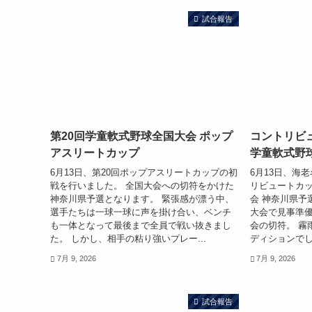
試合報告
第20回学童軟式野球全国大会 ポップ
コントリビュ
アスリートカップ
学童軟式野
6月13日、第20回ポップアスリートカップの初
6月13日、海
戦を行いました。 全国大会への切符をかけた
リビュートカッ
神奈川県予選となります。 緊張感が漂う中、
会 神奈川県予
選手たちは一球一球に声を掛け合い、ベンチ
大会で見事準
も一体となって最後まで全員で戦い抜きまし
会の切符。 霧
た。 しかし、相手の粘り強いプレー...
ディションでし
7月 9, 2026
7月 9, 2026
試合報告