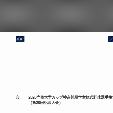
試合報告
試合報
球大会
2026専修大学カップ神奈川県学童軟式野球選手権大会
（第20回記念大会）