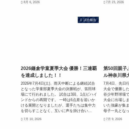
8月 6, 2026
7月 23, 2026
試合報告
2026鎌倉学童夏季大会 優勝！三連覇
第50回親
を達成しました！！
ル神奈川県
2026年7月4日(土)、雨天中断による継続試合
7月4日、先日
となった学童部夏季大会の決勝戦が、笛田球
大会で優勝した
場にて行われました。 試合は3回、1点ビハイ
谷少年野球場
ンドからの再開です。 一時は6点差を追いか
大会に出場しま
ける展開となりましたが、選手たちは集中力
いた強豪が集ま
を切らすことなく、互いに声を掛け合い...
母子一丸となっ
7月 10, 2026
7月 9, 2026