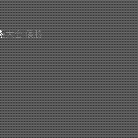
権大会 優勝
勝
！