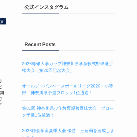
公式インスタグラム
報告
Recent Posts
2026専修大学カップ神奈川県学童軟式野球選手
権大会（第20回記念大会）
が川
オールジャパンベースボールリーグ2026・小等
ビ
部 神奈川県予選ブロック1位通過！
延期
さ
グ
第81回 神奈川県少年教育親善野球大会 ブロッ
ク予選1位通過！
2026鎌倉学童夏季大会 優勝！三連覇を達成しま