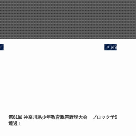
試合報告
第81回 神奈川県少年教育親善野球大会 ブロック予選1位
2026
通過！